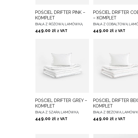
DO
D
POŚCIEL DRIFTER PINK –
POŚCIEL DRIFTER CO
WYBIERZ OPCJE
WYBIERZ OPCJE
ULUBIONYCH
ULUBIONY
KOMPLET
– KOMPLET
BIAŁA Z RÓŻOWĄ LAMÓWKĄ
BIAŁA Z COBALTOWĄ LA
449.00
zł
449.00
zł
z VAT
z VAT
DO
D
POŚCIEL DRIFTER GREY –
POŚCIEL DRIFTER BEI
WYBIERZ OPCJE
WYBIERZ OPCJE
ULUBIONYCH
ULUBIONY
KOMPLET
KOMPLET
BIAŁA Z SZARĄ LAMÓWKĄ
BIAŁA Z BEŻOWĄ LAMÓW
449.00
zł
449.00
zł
z VAT
z VAT