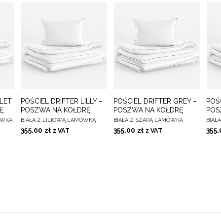
O
DO
DO
OLET
POŚCIEL DRIFTER LILLY –
POŚCIEL DRIFTER GREY –
POŚC
WYBIERZ OPCJE
WYBIERZ OPCJE
WYB
CH
ULUBIONYCH
ULUBIONYCH
Ę
POSZWA NA KOŁDRĘ
POSZWA NA KOŁDRĘ
POS
ÓWKĄ
BIAŁA Z LILIOWĄ LAMÓWKĄ
BIAŁA Z SZARĄ LAMÓWKĄ
BIAŁ
355.00
zł
355.00
zł
355
z VAT
z VAT