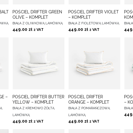
O
DO
DO
BALT
POŚCIEL DRIFTER GREEN
POŚCIEL DRIFTER VIOLET
POŚC
WYBIERZ OPCJE
WYBIERZ OPCJE
WYB
CH
ULUBIONYCH
ULUBIONYCH
OLIVE – KOMPLET
– KOMPLET
KOM
MÓWKĄ
BIAŁA Z OLIWKOWĄ LAMÓWKĄ
BIAŁA Z FIOLETOWĄ LAMÓWKĄ
BIAŁ
449.00
zł
449.00
zł
449
z VAT
z VAT
O
DO
DO
GE –
POŚCIEL DRIFTER BUTTER
POŚCIEL DRIFTER
POŚ
WYBIERZ OPCJE
WYBIERZ OPCJE
WYB
CH
ULUBIONYCH
ULUBIONYCH
YELLOW – KOMPLET
ORANGE – KOMPLET
– K
KĄ
BIAŁA Z KREMOWO ŻÓŁTĄ
BIAŁA Z POMARAŃCZOWĄ
BIAŁ
449
LAMÓWKĄ
LAMÓWKĄ
449.00
zł
449.00
zł
z VAT
z VAT