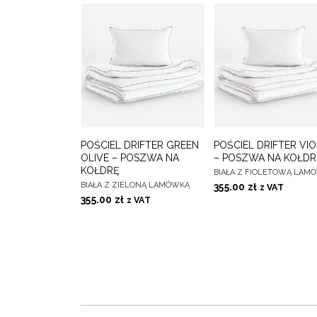
DO
D
POŚCIEL DRIFTER GREEN
POŚCIEL DRIFTER VI
WYBIERZ OPCJE
WYBIERZ OPCJE
ULUBIONYCH
ULUBIONY
OLIVE – POSZWA NA
– POSZWA NA KOŁDR
KOŁDRĘ
BIAŁA Z FIOLETOWĄ LAM
BIAŁA Z ZIELONĄ LAMÓWKĄ
355.00
zł
z VAT
355.00
zł
z VAT