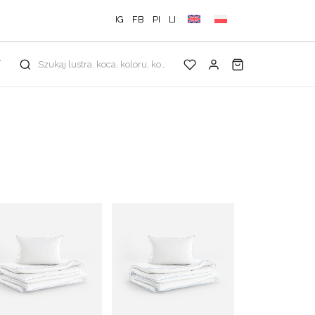
IG
FB
PI
LI
Y
Szukaj lustra, koca, koloru, kolekcji...