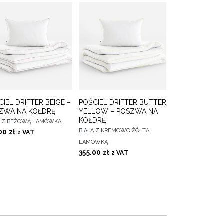
DO
DO
IEL DRIFTER BEIGE –
POŚCIEL DRIFTER BUTTER
IERZ OPCJE
WYBIERZ OPCJE
ULUBIONYCH
ULUBIONYCH
ZWA NA KOŁDRĘ
YELLOW – POSZWA NA
KOŁDRĘ
A Z BEŻOWĄ LAMÓWKĄ
BIAŁA Z KREMOWO ŻÓŁTĄ
.00
zł
z VAT
LAMÓWKĄ
355.00
zł
z VAT