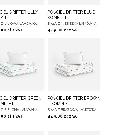
DO
DO
IEL DRIFTER LILLY –
POŚCIEL DRIFTER BLUE –
IERZ OPCJE
WYBIERZ OPCJE
ULUBIONYCH
ULUBIONYCH
PLET
KOMPLET
A Z LILIOWĄ LAMÓWKĄ
BIAŁA Z NIEBIESKĄ LAMÓWKĄ
.00
zł
449.00
zł
z VAT
z VAT
DO
DO
CIEL DRIFTER GREEN
POŚCIEL DRIFTER BROWN
IERZ OPCJE
WYBIERZ OPCJE
ULUBIONYCH
ULUBIONYCH
OMPLET
– KOMPLET
A Z ZIELONĄ LAMÓWKĄ
BIAŁA Z BRĄZOWĄ LAMÓWKĄ
.00
zł
449.00
zł
z VAT
z VAT