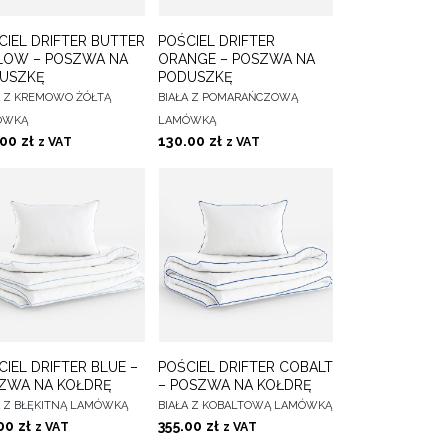
DO
DO
CIEL DRIFTER BUTTER
POŚCIEL DRIFTER
IERZ OPCJE
WYBIERZ OPCJE
ULUBIONYCH
ULUBIONYCH
LOW – POSZWA NA
ORANGE – POSZWA NA
USZKĘ
PODUSZKĘ
A Z KREMOWO ŻÓŁTĄ
BIAŁA Z POMARAŃCZOWĄ
ÓWKĄ
LAMÓWKĄ
.00
zł
130.00
zł
z VAT
z VAT
DO
DO
CIEL DRIFTER BLUE –
POŚCIEL DRIFTER COBALT
IERZ OPCJE
WYBIERZ OPCJE
ULUBIONYCH
ULUBIONYCH
ZWA NA KOŁDRĘ
– POSZWA NA KOŁDRĘ
A Z BŁĘKITNĄ LAMÓWKĄ
BIAŁA Z KOBALTOWĄ LAMÓWKĄ
.00
zł
355.00
zł
z VAT
z VAT