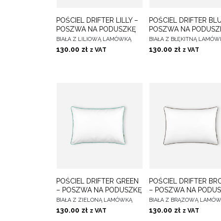
DO
D
POŚCIEL DRIFTER LILLY –
POŚCIEL DRIFTER BLU
WYBIERZ OPCJE
WYBIERZ OPCJE
ULUBIONYCH
ULUBIONY
POSZWA NA PODUSZKĘ
POSZWA NA PODUSZ
BIAŁA Z LILIOWĄ LAMÓWKĄ
BIAŁA Z BŁĘKITNĄ LAMÓW
130.00
zł
130.00
zł
z VAT
z VAT
DO
D
POŚCIEL DRIFTER GREEN
POŚCIEL DRIFTER B
WYBIERZ OPCJE
WYBIERZ OPCJE
ULUBIONYCH
ULUBIONY
– POSZWA NA PODUSZKĘ
– POSZWA NA PODU
BIAŁA Z ZIELONĄ LAMÓWKĄ
BIAŁA Z BRĄZOWĄ LAMÓ
130.00
zł
130.00
zł
z VAT
z VAT