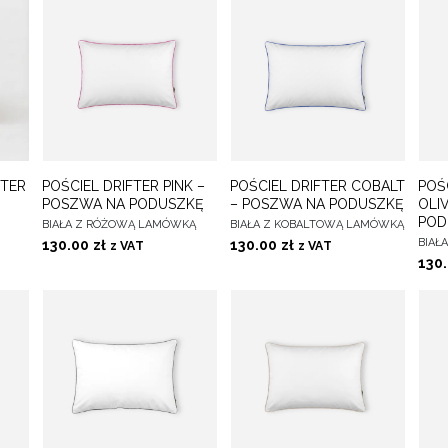
O
DO
DO
FTER
POŚCIEL DRIFTER PINK –
POŚCIEL DRIFTER COBALT
POŚ
WYBIERZ OPCJE
WYBIERZ OPCJE
WYB
CH
ULUBIONYCH
ULUBIONYCH
POSZWA NA PODUSZKĘ
– POSZWA NA PODUSZKĘ
OLI
POD
BIAŁA Z RÓŻOWĄ LAMÓWKĄ
BIAŁA Z KOBALTOWĄ LAMÓWKĄ
BIAŁ
130.00
zł
130.00
zł
z VAT
z VAT
130