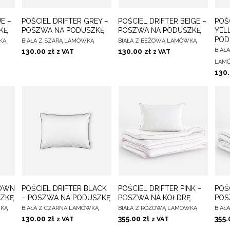
O
DO
DO
E –
POŚCIEL DRIFTER GREY –
POŚCIEL DRIFTER BEIGE –
POŚ
WYBIERZ OPCJE
WYBIERZ OPCJE
WYB
CH
ULUBIONYCH
ULUBIONYCH
KĘ
POSZWA NA PODUSZKĘ
POSZWA NA PODUSZKĘ
YEL
POD
KĄ
BIAŁA Z SZARĄ LAMÓWKĄ
BIAŁA Z BEŻOWĄ LAMÓWKĄ
BIAŁ
130.00
zł
130.00
zł
z VAT
z VAT
LAM
130
O
DO
DO
ROWN
POŚCIEL DRIFTER BLACK
POŚCIEL DRIFTER PINK –
POŚ
WYBIERZ OPCJE
WYBIERZ OPCJE
WYB
CH
ULUBIONYCH
ULUBIONYCH
SZKĘ
– POSZWA NA PODUSZKĘ
POSZWA NA KOŁDRĘ
POS
WKĄ
BIAŁA Z CZARNĄ LAMÓWKĄ
BIAŁA Z RÓŻOWĄ LAMÓWKĄ
BIAŁ
130.00
zł
355.00
zł
355
z VAT
z VAT