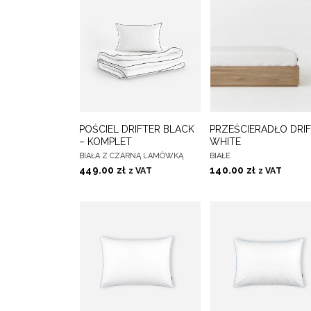
DO
D
POŚCIEL DRIFTER BLACK
PRZEŚCIERADŁO DRI
WYBIERZ OPCJE
WYBIERZ OPCJE
ULUBIONYCH
ULUBIONY
– KOMPLET
WHITE
BIAŁA Z CZARNĄ LAMÓWKĄ
BIAŁE
449.00
zł
140.00
zł
z VAT
z VAT