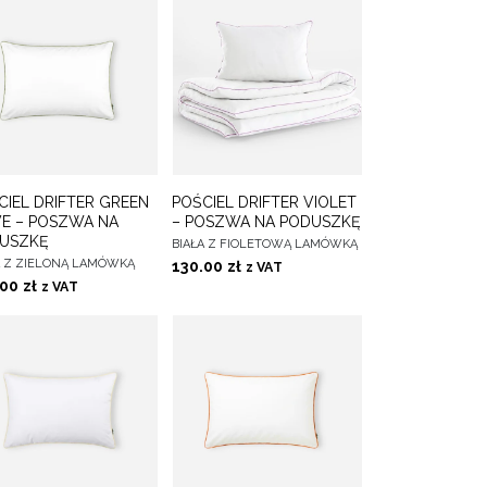
DO
DO
CIEL DRIFTER GREEN
POŚCIEL DRIFTER VIOLET
IERZ OPCJE
WYBIERZ OPCJE
ULUBIONYCH
ULUBIONYCH
VE – POSZWA NA
– POSZWA NA PODUSZKĘ
USZKĘ
BIAŁA Z FIOLETOWĄ LAMÓWKĄ
A Z ZIELONĄ LAMÓWKĄ
130.00
zł
z VAT
.00
zł
z VAT