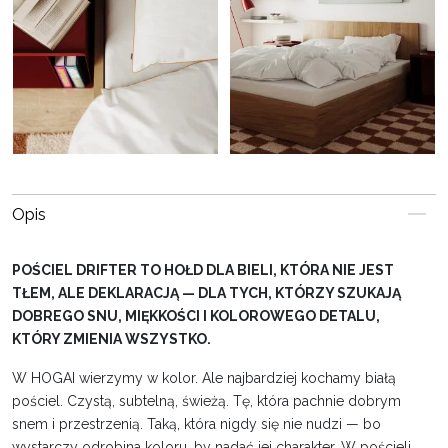
Opis
POŚCIEL DRIFTER TO HOŁD DLA BIELI, KTÓRA NIE JEST
TŁEM, ALE DEKLARACJĄ — DLA TYCH, KTÓRZY SZUKAJĄ
DOBREGO SNU, MIĘKKOŚCI I KOLOROWEGO DETALU,
KTÓRY ZMIENIA WSZYSTKO.
W HOGAI wierzymy w kolor. Ale najbardziej kochamy białą
pościel. Czystą, subtelną, świeżą. Tę, która pachnie dobrym
snem i przestrzenią. Taką, która nigdy się nie nudzi — bo
wystarczy odrobina koloru, by nadać jej charakter. W pościeli