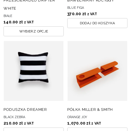
PRZEŚCIERADŁO DRIFTER
BAWEŁNIANY KOC IGGY
BLUE FIGA
WHITE
370.00
zł
z VAT
BIAŁE
140.00
zł
z VAT
DODAJ DO KOSZYKA
WYBIERZ OPCJE
PODUSZKA DREAMER
PÓŁKA MILLER & SMITH
BLACK ZEBRA
ORANGE JOY
210.00
zł
1,070.00
zł
z VAT
z VAT