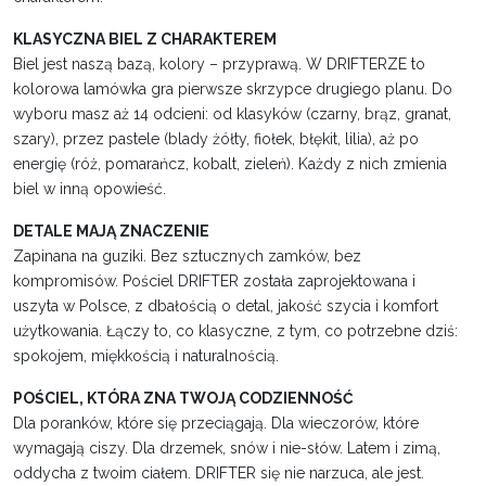
KLASYCZNA BIEL Z CHARAKTEREM
Biel jest naszą bazą, kolory – przyprawą. W DRIFTERZE to
kolorowa lamówka gra pierwsze skrzypce drugiego planu. Do
wyboru masz aż 14 odcieni: od klasyków (czarny, brąz, granat,
szary), przez pastele (blady żółty, fiołek, błękit, lilia), aż po
energię (róż, pomarańcz, kobalt, zieleń). Każdy z nich zmienia
biel w inną opowieść.
DETALE MAJĄ ZNACZENIE
Zapinana na guziki. Bez sztucznych zamków, bez
kompromisów. Pościel DRIFTER została zaprojektowana i
uszyta w Polsce, z dbałością o detal, jakość szycia i komfort
użytkowania. Łączy to, co klasyczne, z tym, co potrzebne dziś:
spokojem, miękkością i naturalnością.
POŚCIEL, KTÓRA ZNA TWOJĄ CODZIENNOŚĆ
Dla poranków, które się przeciągają. Dla wieczorów, które
wymagają ciszy. Dla drzemek, snów i nie-słów. Latem i zimą,
oddycha z twoim ciałem. DRIFTER się nie narzuca, ale jest.