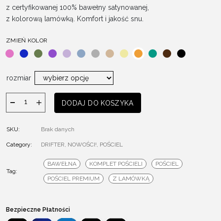
z certyfikowanej 100% bawełny satynowanej,
z kolorową lamówką. Komfort i jakość snu.
ZMIEŃ KOLOR
rozmiar
ilość
DODAJ DO KOSZYKA
Pościel
Drifter
SKU:
Brak danych
ORANGE
Category:
-
DRIFTER
,
NOWOŚCI!
,
POŚCIEL
KOMPLET
BAWEŁNA
KOMPLET POŚCIELI
POŚCIEL
Tag:
POŚCIEL PREMIUM
Z LAMÓWKĄ
Bezpieczne Płatności