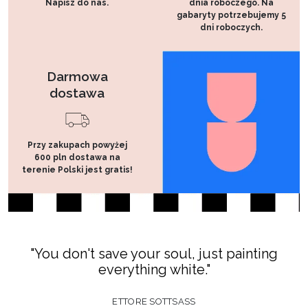
Napisz do nas.
dnia roboczego. Na
gabaryty potrzebujemy 5
dni roboczych.
Darmowa
dostawa
Przy zakupach powyżej
600 pln dostawa na
terenie Polski jest gratis!
"I don't want what I need, I want what I want."
MIA, LOVE ACTUALLY