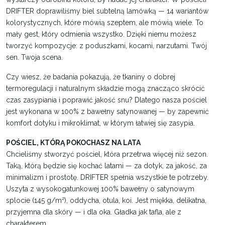
DRIFTER doprawiliśmy biel subtelną lamówką — 14 wariantów
kolorystycznych, które mówią szeptem, ale mówią wiele. To
mały gest, który odmienia wszystko. Dzięki niemu możesz
tworzyć kompozycje: z poduszkami, kocami, narzutami. Twój
sen. Twoja scena.
Czy wiesz, że badania pokazują, że tkaniny o dobrej
termoregulacji i naturalnym składzie mogą znacząco skrócić
czas zasypiania i poprawić jakość snu? Dlatego nasza pościel
jest wykonana w 100% z bawełny satynowanej — by zapewnić
komfort dotyku i mikroklimat, w którym łatwiej się zasypia.
POŚCIEL, KTÓRĄ POKOCHASZ NA LATA
Chcieliśmy stworzyć pościel, która przetrwa więcej niż sezon.
Taką, którą będzie się kochać latami — za dotyk, za jakość, za
minimalizm i prostotę. DRIFTER spełnia wszystkie te potrzeby.
Uszyta z wysokogatunkowej 100% bawełny o satynowym
splocie (145 g/m²), oddycha, otula, koi. Jest miękka, delikatna,
przyjemna dla skóry — i dla oka. Gładka jak tafla, ale z
charakterem.