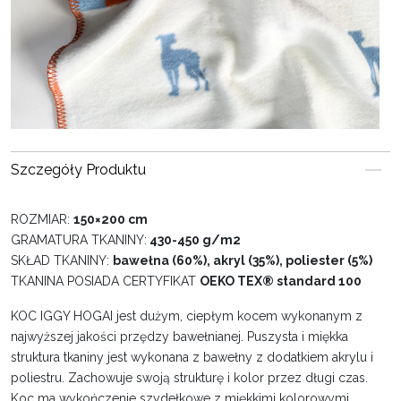
Szczegóły Produktu
ROZMIAR:
150×200 cm
GRAMATURA TKANINY:
430-450 g/m2
SKŁAD TKANINY:
bawełna (60%), akryl (35%), poliester (5%)
TKANINA POSIADA CERTYFIKAT
OEKO TEX® standard 100
KOC IGGY HOGAI jest dużym, ciepłym kocem wykonanym z
najwyższej jakości przędzy bawełnianej. Puszysta i miękka
struktura tkaniny jest wykonana z bawełny z dodatkiem akrylu i
poliestru. Zachowuje swoją strukturę i kolor przez długi czas.
Koc ma wykończenie szydełkowe z miękkimi kolorowymi