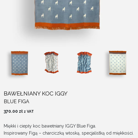
BAWEŁNIANY KOC IGGY
BLUE FIGA
370.00
zł
z VAT
Miękki i ciepły koc bawełniany IGGY Blue Figa.
Inspirowany Figą – charciczką włoską, specjalistką od miękkości.