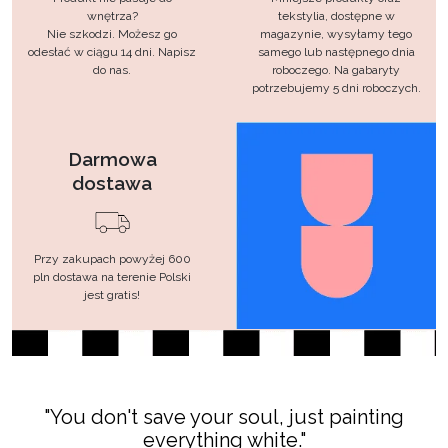
wnętrza?
tekstylia, dostępne w
Nie szkodzi. Możesz go
magazynie, wysyłamy tego
odesłać w ciągu 14 dni. Napisz
samego lub następnego dnia
do nas.
roboczego. Na gabaryty
potrzebujemy 5 dni roboczych.
Darmowa
dostawa
Przy zakupach powyżej 600
pln dostawa na terenie Polski
jest gratis!
t save your soul, just painting
"I don't want 
everything white."