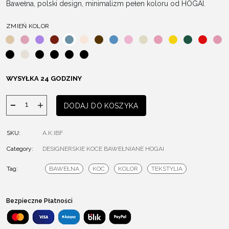
Bawełna, polski design, minimalizm pełen koloru od HOGAI.
ZMIEŃ KOLOR
WYSYŁKA 24 GODZINY
ilość
DODAJ DO KOSZYKA
BAWEŁNIANY
KOC
SKU:
A.K.IBF
IGGY
Category:
DESIGNERSKIE KOCE BAWEŁNIANE HOGAI
Tag:
BAWEŁNA
KOC
KOLOR
TEKSTYLIA
Bezpieczne Płatności