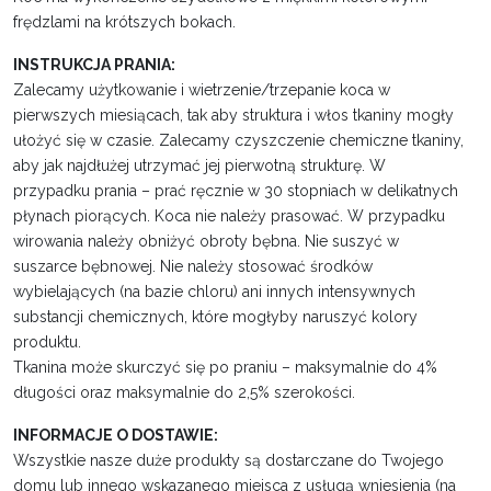
frędzlami na krótszych bokach.
INSTRUKCJA PRANIA:
Zalecamy użytkowanie i wietrzenie/trzepanie koca w
pierwszych miesiącach, tak aby struktura i włos tkaniny mogły
ułożyć się w czasie. Zalecamy czyszczenie chemiczne tkaniny,
aby jak najdłużej utrzymać jej pierwotną strukturę. W
przypadku prania – prać ręcznie w 30 stopniach w delikatnych
płynach piorących. Koca nie należy prasować. W przypadku
wirowania należy obniżyć obroty bębna. Nie suszyć w
suszarce bębnowej. Nie należy stosować środków
wybielających (na bazie chloru) ani innych intensywnych
substancji chemicznych, które mogłyby naruszyć kolory
produktu.
Tkanina może skurczyć się po praniu – maksymalnie do 4%
długości oraz maksymalnie do 2,5% szerokości.
INFORMACJE O DOSTAWIE:
Wszystkie nasze duże produkty są dostarczane do Twojego
domu lub innego wskazanego miejsca z usługą wniesienia (na