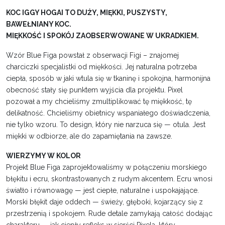
KOC IGGY HOGAI TO DUŻY, MIĘKKI, PUSZYSTY,
BAWEŁNIANY KOC.
MIĘKKOŚĆ I SPOKÓJ ZAOBSERWOWANE W UKRADKIEM.
Wzór Blue Figa powstał z obserwacji Figi – znajomej
charciczki specjalistki od miękkości. Jej naturalna potrzeba
ciepła, sposób w jaki wtula się w tkaninę i spokojna, harmonijna
obecność stały się punktem wyjścia dla projektu. Pixel
pozował a my chcieliśmy zmultiplikować tę miękkość, tę
delikatność. Chcieliśmy obietnicy wspaniałego doświadczenia,
nie tylko wzoru. To design, który nie narzuca się — otula. Jest
miękki w odbiorze, ale do zapamiętania na zawsze.
WIERZYMY W KOLOR
Projekt Blue Figa zaprojektowaliśmy w połączeniu morskiego
błękitu i ecru, skontrastowanych z rudym akcentem. Ecru wnosi
światło i równowagę — jest ciepłe, naturalne i uspokajające.
Morski błękit daje oddech — świeży, głęboki, kojarzący się z
przestrzenią i spokojem. Rude detale zamykają całość dodając