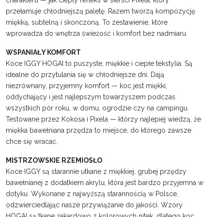
charakteru — jak ciepły refleks w sierści Pixela, który
przełamuje chłodniejszą paletę. Razem tworzą kompozycję
miękką, subtelną i skończoną. To zestawienie, które
wprowadza do wnętrza świeżość i komfort bez nadmiaru.
WSPANIAŁY KOMFORT
Koce IGGY HOGAI to puszyste, miękkie i ciepłe tekstylia. Są
idealne do przytulania się w chłodniejsze dni. Dają
niezrównany, przyjemny komfort — koc jest miękki,
oddychający i jest najlepszym towarzyszem podczas
wszystkich pór roku, w domu, ogrodzie czy na campingu.
Testowane przez Kokosa i Pixela — którzy najlepiej wiedzą, że
miękka bawełniana przędza to miejsce, do którego zawsze
chce się wracać.
MISTRZOWSKIE RZEMIOSŁO
Koce IGGY są starannie utkane z miękkiej, grubej przędzy
bawełnianej z dodatkiem akrylu, która jest bardzo przyjemna w
dotyku. Wykonane z najwyższą starannością w Polsce,
odzwierciedlając nasze przywiązanie do jakości. Wzory
HOGAI są tkane żakardowo z kolorowych nitek, dlatego koc