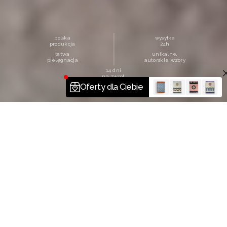
polska
wysyłka
produkcja
24h
łatwa
unikalne,
pielęgnacja
autorskie wzory
14 dni
na zwrot
WYBIERZ SWOJĄ KOLEKCJĘ
6 kolekcji. Każda z własnym charakterem. Znajdź tę,
która mówi Twoim głosem.
WSZYSTKIE
IGGY
CAREGIVER
SURFER
SPRINKLE