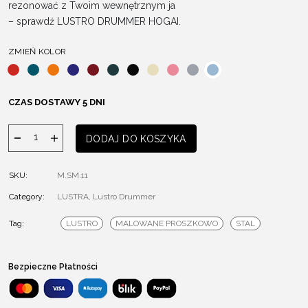
rezonować z Twoim wewnętrznym ja
– sprawdź LUSTRO DRUMMER HOGAI.
ZMIEŃ KOLOR
CZAS DOSTAWY 5 DNI
ilość
DODAJ DO KOSZYKA
Lustro
Drummer
SKU:
M.SM.11
Category:
LUSTRA
,
Lustro Drummer
Tag:
LUSTRO
MALOWANE PROSZKOWO
STAL
Bezpieczne Płatności