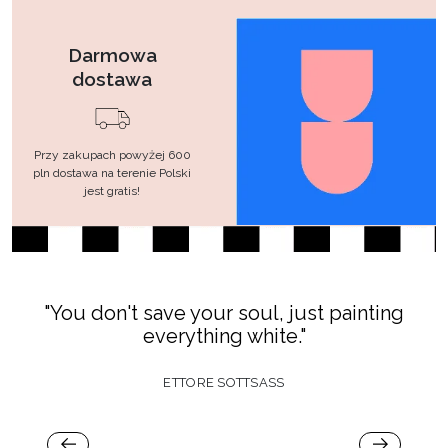
Darmowa
dostawa
Przy zakupach powyżej 600
pln dostawa na terenie Polski
jest gratis!
oul, just painting
"I don't want what I need, I
white."
MIA, LOVE ACTU
TTSASS