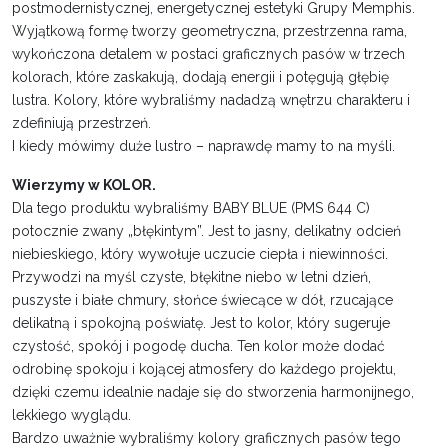
postmodernistycznej, energetycznej estetyki Grupy Memphis.
Wyjątkową formę tworzy geometryczna, przestrzenna rama,
wykończona detalem w postaci graficznych pasów w trzech
kolorach, które zaskakują, dodają energii i potęgują głębię
lustra. Kolory, które wybraliśmy nadadzą wnętrzu charakteru i
zdefiniują przestrzeń.
I kiedy mówimy duże lustro – naprawdę mamy to na myśli.
Wierzymy w KOLOR.
Dla tego produktu wybraliśmy BABY BLUE (PMS 644 C)
potocznie zwany „błękintym”. Jest to jasny, delikatny odcień
niebieskiego, który wywołuje uczucie ciepła i niewinności.
Przywodzi na myśl czyste, błękitne niebo w letni dzień,
puszyste i białe chmury, słońce świecące w dół, rzucające
delikatną i spokojną poświatę. Jest to kolor, który sugeruje
czystość, spokój i pogodę ducha. Ten kolor może dodać
odrobinę spokoju i kojącej atmosfery do każdego projektu,
dzięki czemu idealnie nadaje się do stworzenia harmonijnego,
lekkiego wyglądu.
Bardzo uważnie wybraliśmy kolory graficznych pasów tego