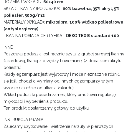
ROZMIAR WKŁADU:
60×40 cm
SKŁAD TKANINY (PODUSZKA):
60% bawełna, 35% akryl, 5%
poliester, 500g/m2
MATERIAŁY (WKŁAD):
mikrofibra, 100% włókno poliestrowe
(antyalergiczny)
TKANINA POSIADA CERTYFIKAT
OEKO TEX® standard 100
INNE:
Poszewka poduszki jest ręcznie szyta, z grubej surowej tkaniny
żakardowej, tkanej z przędzy bawełnianej (z dodatkiem akrylu i
poliestru).
Każdy egzemplarz jest wyjątkowy i może nieznacznie różnić
się jeśli chodzi o wymiary od innych egzemplarzy w tym
wzorze (zależnie od utkania żakardu).
Wkład poduszki posiada zamek, który umożliwia regulację
miękkości i wypełnienia produktu.
Ten produkt dostarczamy gotowy do użytku.
INSTRUKCJA PRANIA:
Zalecamy użytkowanie i wietrzenie narzuty w pierwszych