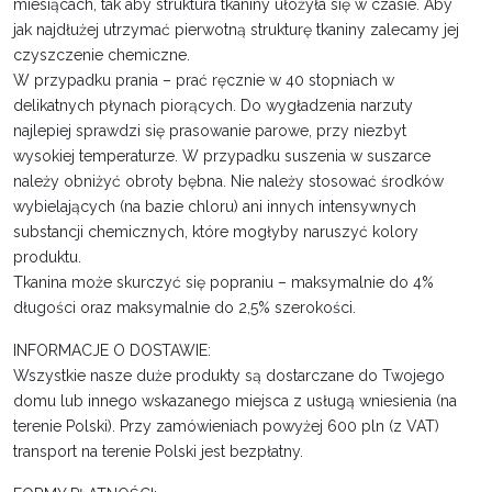
miesiącach, tak aby struktura tkaniny ułożyła się w czasie. Aby
jak najdłużej utrzymać pierwotną strukturę tkaniny zalecamy jej
czyszczenie chemiczne.
W przypadku prania – prać ręcznie w 40 stopniach w
delikatnych płynach piorących. Do wygładzenia narzuty
najlepiej sprawdzi się prasowanie parowe, przy niezbyt
wysokiej temperaturze. W przypadku suszenia w suszarce
należy obniżyć obroty bębna. Nie należy stosować środków
wybielających (na bazie chloru) ani innych intensywnych
substancji chemicznych, które mogłyby naruszyć kolory
produktu.
Tkanina może skurczyć się popraniu – maksymalnie do 4%
długości oraz maksymalnie do 2,5% szerokości.
INFORMACJE O DOSTAWIE:
Wszystkie nasze duże produkty są dostarczane do Twojego
domu lub innego wskazanego miejsca z usługą wniesienia (na
terenie Polski). Przy zamówieniach powyżej 600 pln (z VAT)
transport na terenie Polski jest bezpłatny.