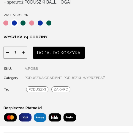
– sprawdź PODUSZKI BALL HOGAI.
ZMIEŃ KOLOR
WYSYŁKA 24 GODZINY
ilość
DODAJ DO KOSZYKA
Poduszka
Gradient
SKU:
A.P.GBB
Category:
PODUSZKA GRADIENT
,
PODUSZKI
,
WYPRZEDAŻ
Tag:
PODUSZKI
ŻAKARD
Bezpieczne Płatności