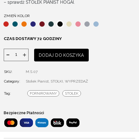
– sprawdź STOŁEK PIANIST HOGAI.
ZMIEŃ KOLOR
CZAS DOSTAWY 72 GODZINY
ilość
DODAJ DO KOSZYKA
Stołek
Pianist
SKU:
M.S.07
Category:
Stołek Pianist
,
STOŁKI
,
WYPRZEDAŻ
Tag:
FORNIROWANY
STOŁEK
Bezpieczne Płatności