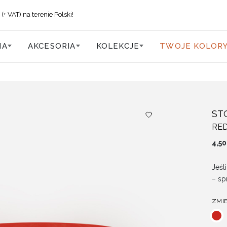
VAT) na terenie Polski!
IA
AKCESORIA
KOLEKCJE
TWOJE KOLOR
ST
RED
4,5
Jeśl
– s
ZMI