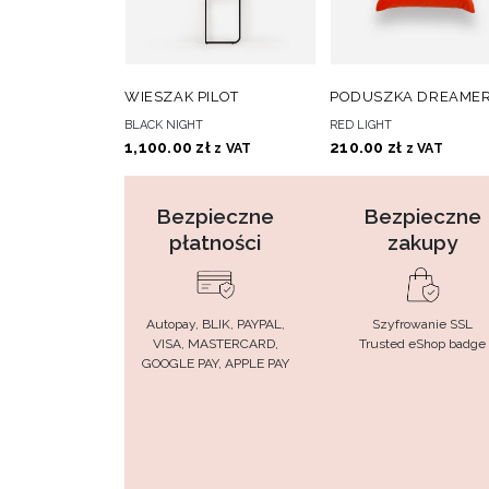
DO
D
DODAJ DO KOSZYKA
DODAJ DO KOSZYKA
WIESZAK PILOT
PODUSZKA DREAME
ULUBIONYCH
ULUBIONY
BLACK NIGHT
RED LIGHT
1,100.00
zł
210.00
zł
z VAT
z VAT
Bezpieczne
Bezpieczne
płatności
zakupy
Autopay, BLIK, PAYPAL,
Szyfrowanie SSL
VISA, MASTERCARD,
Trusted eShop badge
GOOGLE PAY, APPLE PAY