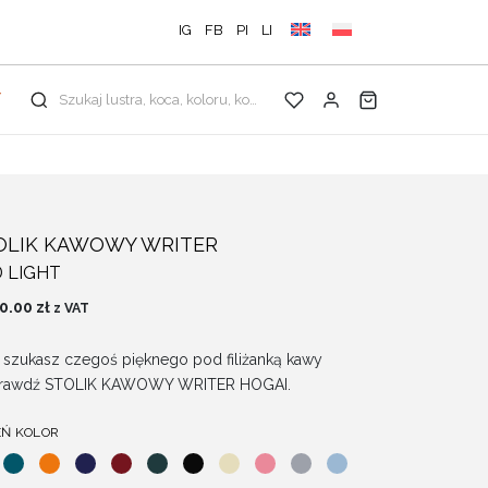
IG
FB
PI
LI
Y
Szukaj lustra, koca, koloru, kolekcji...
OLIK KAWOWY WRITER
 LIGHT
00.00
zł
z VAT
i szukasz czegoś pięknego pod filiżanką kawy
prawdź STOLIK KAWOWY WRITER HOGAI.
EŃ KOLOR