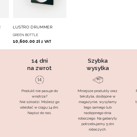
O
DO
DODAJ DO KOSZYKA
R
LUSTRO DRUMMER
CH
ULUBIONYCH
GREEN BOTTLE
10,600.00
zł
z VAT
14 dni
Szybka
na zwrot
wysyłka
Produkt nie pasuje do
Mniejsze produkty oraz
wnętrza?
tekstylia, dostępne w
Nie szkodzi. Możesz go
magazynie, wysyłamy
t
odesłać w ciągu 14 dni.
tego samego lub
Napisz do nas.
następnego dnia
roboczego. Na gabaryty
potrzebujemy 5 dni
roboczych.