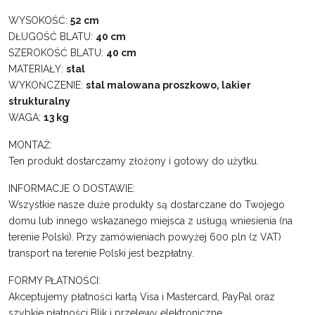
WYSOKOŚĆ:
52 cm
DŁUGOŚĆ BLATU:
40 cm
SZEROKOŚĆ BLATU:
40 cm
MATERIAŁY:
stal
WYKOŃCZENIE:
stal malowana proszkowo, lakier
strukturalny
WAGA:
13 kg
MONTAŻ:
Ten produkt dostarczamy złożony i gotowy do użytku.
INFORMACJE O DOSTAWIE:
Wszystkie nasze duże produkty są dostarczane do Twojego
domu lub innego wskazanego miejsca z usługą wniesienia (na
terenie Polski). Przy zamówieniach powyżej 600 pln (z VAT)
transport na terenie Polski jest bezpłatny.
FORMY PŁATNOŚCI:
Akceptujemy płatności kartą Visa i Mastercard, PayPal oraz
szybkie płatności Blik i przelewy elektroniczne.