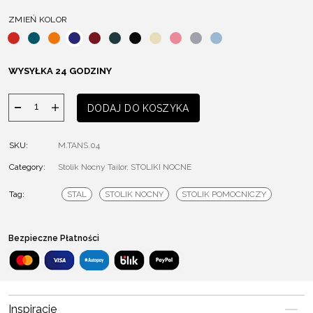
ZMIEŃ KOLOR
WYSYŁKA 24 GODZINY
ilość
DODAJ DO KOSZYKA
Stolik
Nocny
SKU:
M.TANS.04
Tailor
Category:
Stolik Nocny Tailor
,
STOLIKI NOCNE
Tag:
STAL
STOLIK NOCNY
STOLIK POMOCNICZY
Bezpieczne Płatności
Inspiracje