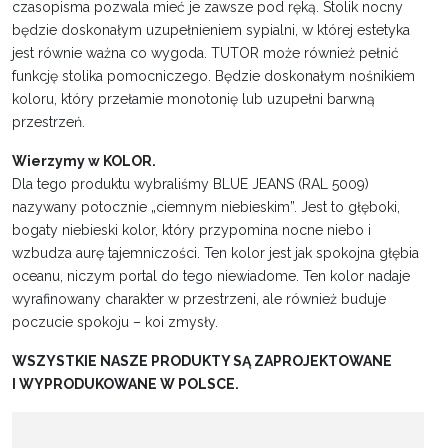
czasopisma pozwala mieć je zawsze pod ręką. Stolik nocny
będzie doskonałym uzupełnieniem sypialni, w której estetyka
jest równie ważna co wygoda. TUTOR może również pełnić
funkcję stolika pomocniczego. Będzie doskonałym nośnikiem
koloru, który przełamie monotonię lub uzupełni barwną
przestrzeń.
Wierzymy w KOLOR.
Dla tego produktu wybraliśmy BLUE JEANS (RAL 5009)
nazywany potocznie „ciemnym niebieskim”. Jest to głęboki,
bogaty niebieski kolor, który przypomina nocne niebo i
wzbudza aurę tajemniczości. Ten kolor jest jak spokojna głębia
oceanu, niczym portal do tego niewiadome. Ten kolor nadaje
wyrafinowany charakter w przestrzeni, ale również buduje
poczucie spokoju – koi zmysły.
WSZYSTKIE NASZE PRODUKTY SĄ ZAPROJEKTOWANE
I WYPRODUKOWANE W POLSCE.