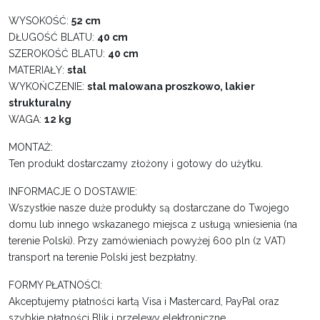
WYSOKOŚĆ:
52 cm
DŁUGOŚĆ BLATU:
40 cm
SZEROKOŚĆ BLATU:
40 cm
MATERIAŁY:
stal
WYKOŃCZENIE:
stal malowana proszkowo, lakier
strukturalny
WAGA:
12 kg
MONTAŻ:
Ten produkt dostarczamy złożony i gotowy do użytku.
INFORMACJE O DOSTAWIE:
Wszystkie nasze duże produkty są dostarczane do Twojego
domu lub innego wskazanego miejsca z usługą wniesienia (na
terenie Polski). Przy zamówieniach powyżej 600 pln (z VAT)
transport na terenie Polski jest bezpłatny.
FORMY PŁATNOŚCI:
Akceptujemy płatności kartą Visa i Mastercard, PayPal oraz
szybkie płatności Blik i przelewy elektroniczne.