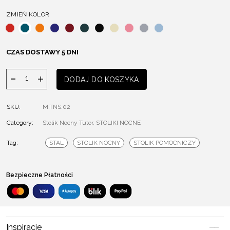
ZMIEŃ KOLOR
CZAS DOSTAWY 5 DNI
ilość
DODAJ DO KOSZYKA
Stolik
Nocny
SKU:
M.TNS.02
Tutor
Category:
Stolik Nocny Tutor
,
STOLIKI NOCNE
Tag:
STAL
STOLIK NOCNY
STOLIK POMOCNICZY
Bezpieczne Płatności
Inspiracje