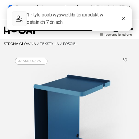
Darmowa dostawa przy zakupach powyżej 600 pln (+ VAT) na
terenie Polski!
STRONA GŁÓWNA
/
TEKSTYLIA
/
POŚCIEL
W MAGAZYNIE