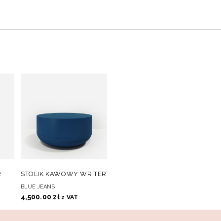
O
DO
DODAJ DO KOSZYKA
R
STOLIK KAWOWY WRITER
CH
ULUBIONYCH
BLUE JEANS
4,500.00
zł
z VAT