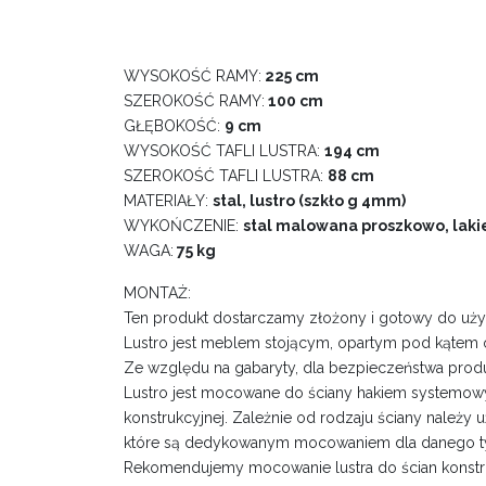
WYSOKOŚĆ RAMY:
225 cm
SZEROKOŚĆ RAMY:
100 cm
GŁĘBOKOŚĆ:
9 cm
WYSOKOŚĆ TAFLI LUSTRA:
194 cm
SZEROKOŚĆ TAFLI LUSTRA:
88 cm
MATERIAŁY:
stal, lustro (szkło g 4mm)
WYKOŃCZENIE:
stal malowana proszkowo, lakie
WAGA:
75 kg
MONTAŻ:
Ten produkt dostarczamy złożony i gotowy do uży
Lustro jest meblem stojącym, opartym pod kątem o
Ze względu na gabaryty, dla bezpieczeństwa pro
Lustro jest mocowane do ściany hakiem systemow
konstrukcyjnej. Zależnie od rodzaju ściany należy
które są dedykowanym mocowaniem dla danego ty
Rekomendujemy mocowanie lustra do ścian konstr