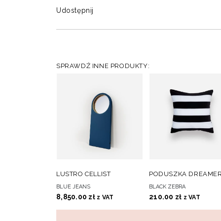
Udostępnij
SPRAWDŹ INNE PRODUKTY:
DO
D
DODAJ DO KOSZYKA
DODAJ DO KOSZYKA
LUSTRO CELLIST
PODUSZKA DREAME
ULUBIONYCH
ULUBIONY
BLUE JEANS
BLACK ZEBRA
8,850.00
zł
210.00
zł
z VAT
z VAT