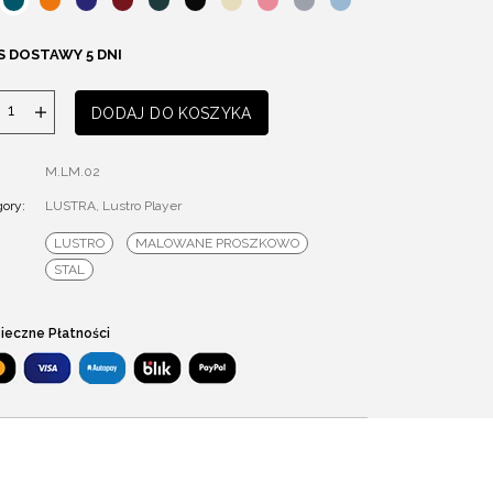
S DOSTAWY 5 DNI
ilość
DODAJ DO KOSZYKA
Lustro
Player
M.LM.02
ory:
LUSTRA
,
Lustro Player
LUSTRO
MALOWANE PROSZKOWO
STAL
ieczne Płatności