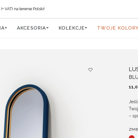
VAT) na terenie Polski!
IA
AKCESORIA
KOLEKCJE
TWOJE KOLOR
LU
BLU
11,
Jeśl
Two
– s
ZMI