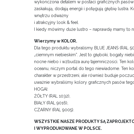
wykończona detalem w postaci graficznych pasów w
zaskakują, dodają energii i potęgują głębię lustra.
wnętrzu odważny
i atrakcyjny look & feel.
I kiedy mówimy duże lustro – naprawdę mamy to n
Wierzymy w KOLOR.
Dla tego produktu wybraliśmy BLUE JEANS (RAL 5
„ciemnym niebieskim”. Jest to głęboki, bogaty nieb
nocne niebo i wzbudza aurę tajemniczości. Ten kolo
oceanu, niczym portal do tego niewiadome. Ten ko
charakter w przestrzeni, ale również buduje poczu
uważnie wybraliśmy kolory graficznych pasów te
HOGAI:
ŻÓŁTY (RAL 1032),
BIAŁY (RAL 9016),
CZARNY (RAL 9005).
WSZYSTKIE NASZE PRODUKTY SĄ ZAPROJEK
I WYPRODUKOWANE W POLSCE.