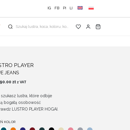
IG
FB
PI
LI
Y
Szukaj lustra, koca, koloru, kolekcji...
STRO PLAYER
E JEANS
090.00
zł
z VAT
i szukasz lustra, które odbije
ją bogatą osobowość
prawdź LUSTRO PLAYER HOGAI.
EŃ KOLOR