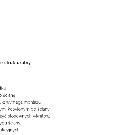
r strukturalny
tku.
 ścianę.
dukt wymaga montażu.
ym, kotwionym do ściany
 użyć stosownych wkrętów,
pu ściany.
ukcyjnych.