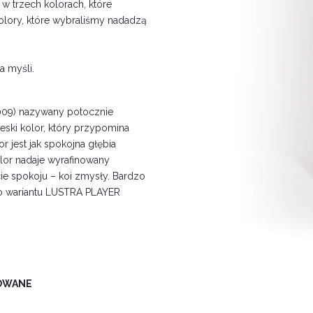
 trzech kolorach, które
 Kolory, które wybraliśmy nadadzą
a myśli.
009) nazywany potocznie
ieski kolor, który przypomina
r jest jak spokojna głębia
lor nadaje wyrafinowany
cie spokoju – koi zmysły. Bardzo
go wariantu LUSTRA PLAYER
TOWANE