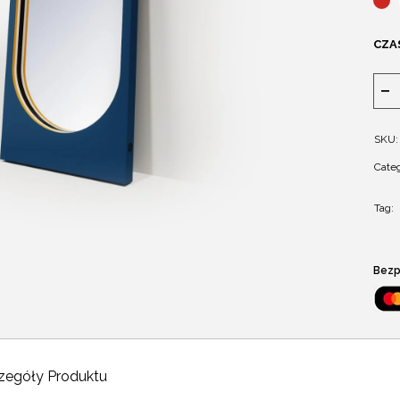
CZA
SKU:
Categ
Tag:
Bezp
zegóły Produktu