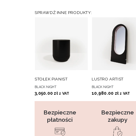
SPRAWDŹ INNE PRODUKTY:
DO
D
DODAJ DO KOSZYKA
DODAJ DO KOSZYKA
STOŁEK PIANIST
LUSTRO ARTIST
ULUBIONYCH
ULUBIONY
BLACK NIGHT
BLACK NIGHT
3,050.00
zł
10,980.00
zł
z VAT
z VAT
Bezpieczne
Bezpieczne
płatności
zakupy