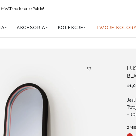
VAT) na terenie Polski!
IA
AKCESORIA
KOLEKCJE
TWOJE KOLOR
LU
BLA
11,
Jeśl
Two
– s
ZMI