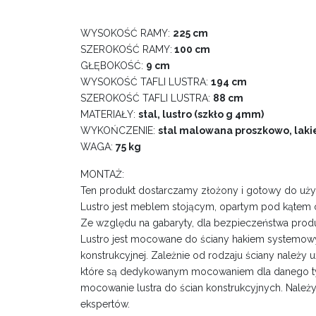
WYSOKOŚĆ RAMY:
225 cm
SZEROKOŚĆ RAMY:
100 cm
GŁĘBOKOŚĆ:
9 cm
WYSOKOŚĆ TAFLI LUSTRA:
194 cm
SZEROKOŚĆ TAFLI LUSTRA:
88 cm
MATERIAŁY:
stal, lustro (szkło g 4mm)
WYKOŃCZENIE:
stal malowana proszkowo, lakie
WAGA:
75 kg
MONTAŻ:
Ten produkt dostarczamy złożony i gotowy do uży
Lustro jest meblem stojącym, opartym pod kątem o
Ze względu na gabaryty, dla bezpieczeństwa pro
Lustro jest mocowane do ściany hakiem systemow
konstrukcyjnej. Zależnie od rodzaju ściany należy
które są dedykowanym mocowaniem dla danego t
mocowanie lustra do ścian konstrukcyjnych. Należy
ekspertów.