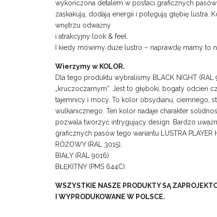
wykończona detalem w postaci graficznych pasów w
zaskakują, dodają energii i potęgują głębię lustra.
wnętrzu odważny
i atrakcyjny look & feel.
I kiedy mówimy duże lustro – naprawdę mamy to n
Wierzymy w KOLOR.
Dla tego produktu wybraliśmy BLACK NIGHT (RAL 
„kruczoczarnym”. Jest to głęboki, bogaty odcień c
tajemnicy i mocy. To kolor obsydianu, ciemnego, s
wulkanicznego. Ten kolor nadaje charakter solidnoś
pozwala tworzyć intrygujący design. Bardzo uważn
graficznych pasów tego wariantu LUSTRA PLAYER 
RÓŻOWY (RAL 3015),
BIAŁY (RAL 9016)
BŁĘKITNY (PMS 644C).
WSZYSTKIE NASZE PRODUKTY SĄ ZAPROJEK
I WYPRODUKOWANE W POLSCE.