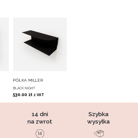
O
DO
DODAJ DO KOSZYKA
PÓŁKA MILLER
CH
ULUBIONYCH
BLACK NIGHT
530.00
zł
z VAT
14 dni
Szybka
na zwrot
wysyłka