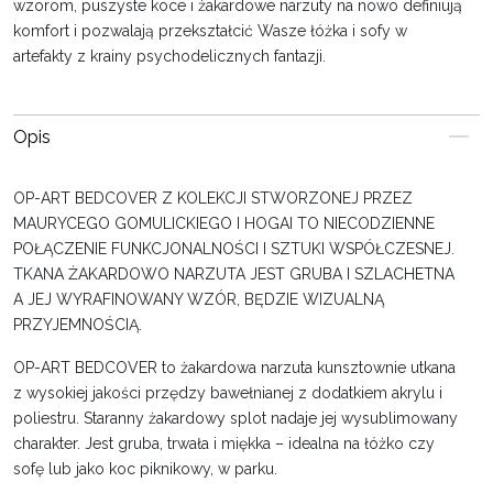
wzorom, puszyste koce i żakardowe narzuty na nowo definiują
komfort i pozwalają przekształcić Wasze łóżka i sofy w
artefakty z krainy psychodelicznych fantazji.
Opis
OP-ART BEDCOVER Z KOLEKCJI STWORZONEJ PRZEZ
MAURYCEGO GOMULICKIEGO I HOGAI TO NIECODZIENNE
POŁĄCZENIE FUNKCJONALNOŚCI I SZTUKI WSPÓŁCZESNEJ.
TKANA ŻAKARDOWO NARZUTA JEST GRUBA I SZLACHETNA
A JEJ WYRAFINOWANY WZÓR, BĘDZIE WIZUALNĄ
PRZYJEMNOŚCIĄ.
OP-ART BEDCOVER to żakardowa narzuta kunsztownie utkana
z wysokiej jakości przędzy bawełnianej z dodatkiem akrylu i
poliestru. Staranny żakardowy splot nadaje jej wysublimowany
charakter. Jest gruba, trwała i miękka – idealna na łóżko czy
sofę lub jako koc piknikowy, w parku.