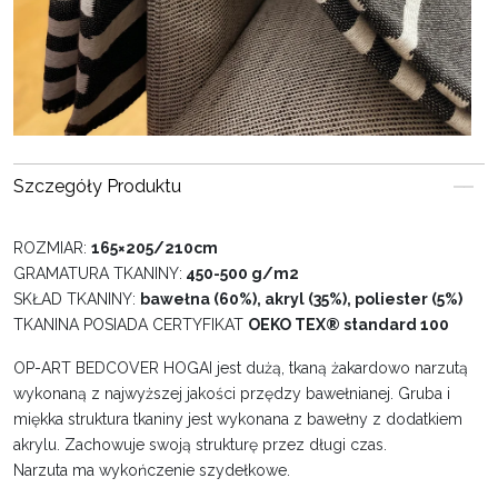
Szczegóły Produktu
ROZMIAR:
165×205/210cm
GRAMATURA TKANINY:
450-500 g/m2
SKŁAD TKANINY:
bawełna (60%), akryl (35%), poliester (5%)
TKANINA POSIADA CERTYFIKAT
OEKO TEX® standard 100
OP-ART BEDCOVER HOGAI jest dużą, tkaną żakardowo narzutą
wykonaną z najwyższej jakości przędzy bawełnianej. Gruba i
miękka struktura tkaniny jest wykonana z bawełny z dodatkiem
akrylu. Zachowuje swoją strukturę przez długi czas.
Narzuta ma wykończenie szydełkowe.