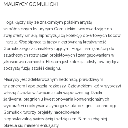
MAURYCY GOMULICKI
Hogai łączy siły ze znakomitym polskim artystą
współczesnym Maurycym Gomulickim, wprowadzając do
swej oferty śmiałą, hipnotyzującą kolekcję op-artowych koców
i narzut. Współpraca ta łączy niezrównaną kreatywność
Gomulickiego z charakteryzującymi Hogai namiętnością do
szlachetnych rozwiązań projektowych i zaangażowaniem w
jakościowe rzemiosło. Efektem jest kolekcja tekstyliów będąca
soczystą fuzją sztuki i designu.
Maurycy jest zdeklarowanym hedonistą, prawdziwym
wizjonerem i apologetą rozkoszy. Człowiekiem, który wytyczył
własną ścieżkę w świecie sztuki współczesnej. Dzięki
żarliwemu pragnieniu kwestionowania konwencjonalnych
wyobrażeń i odkrywania synergii sztuki, designu i technologii,
Gomulicki tworzy projekty nacechowane
niepowtarzalną świeżością i wdziękiem. Sam najchętniej
określa się mianem entuzjasty.