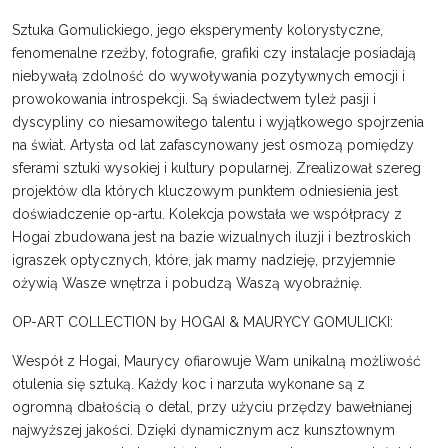
Sztuka Gomulickiego, jego eksperymenty kolorystyczne,
fenomenalne rzeźby, fotografie, grafiki czy instalacje posiadają
niebywałą zdolność do wywoływania pozytywnych emocji i
prowokowania introspekcji. Są świadectwem tyleż pasji i
dyscypliny co niesamowitego talentu i wyjątkowego spojrzenia
na świat. Artysta od lat zafascynowany jest osmozą pomiędzy
sferami sztuki wysokiej i kultury popularnej. Zrealizował szereg
projektów dla których kluczowym punktem odniesienia jest
doświadczenie op-artu. Kolekcja powstała we współpracy z
Hogai zbudowana jest na bazie wizualnych iluzji i beztroskich
igraszek optycznych, które, jak mamy nadzieję, przyjemnie
ożywią Wasze wnętrza i pobudzą Waszą wyobraźnię.
OP-ART COLLECTION by HOGAI & MAURYCY GOMULICKI:
Wespół z Hogai, Maurycy ofiarowuje Wam unikalną możliwość
otulenia się sztuką. Każdy koc i narzuta wykonane są z
ogromną dbałością o detal, przy użyciu przędzy bawełnianej
najwyższej jakości. Dzięki dynamicznym acz kunsztownym