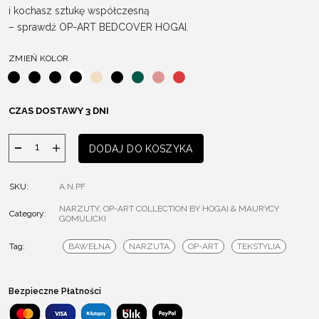
i kochasz sztukę współczesną
– sprawdź OP-ART BEDCOVER HOGAI.
ZMIEŃ KOLOR
CZAS DOSTAWY 3 DNI
ilość
DODAJ DO KOSZYKA
NARZUTA
OP-
SKU:
A.N.PF
ART
NARZUTY
,
OP-ART COLLECTION BY HOGAI & MAURYCY
Category:
GOMULICKI
Tag:
BAWEŁNA
NARZUTA
OP-ART
TEKSTYLIA
Bezpieczne Płatności