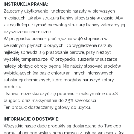
INSTRUKCJA PRANIA:
Zalecamy użytkowanie i wietrzenie narzuty w pierwszych
miesiącach, tak aby struktura tkaniny ułożyła się w czasie. Aby
jak najdłużej utrzymać pierwotną strukturę tkaniny zalecamy jej
czyszczenie chemiczne.
W przypadku prania – prać ręcznie w 40 stopniach w
delikatnych płynach piorących. Do wygładzenia narzuty
najlepiej sprawdzi się prasowanie parowe, przy niezbyt
wysokiej temperaturze. W przypadku suszenia w suszarce
należy obniżyć obroty bębna. Nie należy stosować środków
wybielających (na bazie chloru) ani innych intensywnych
substancji chemicznych, które mogłyby naruszyć kolory
produktu.
Tkanina może skurczyć się popraniu – maksymalnie do 4%
długości oraz maksymalnie do 2,5% szerokości.
Ten produkt dostarczamy gotowy do użytku.
INFORMACJE O DOSTAWIE:
Wszystkie nasze duże produkty są dostarczane do Twojego
domu lub innego wskazanego miejsca z usługą wniesienia (na