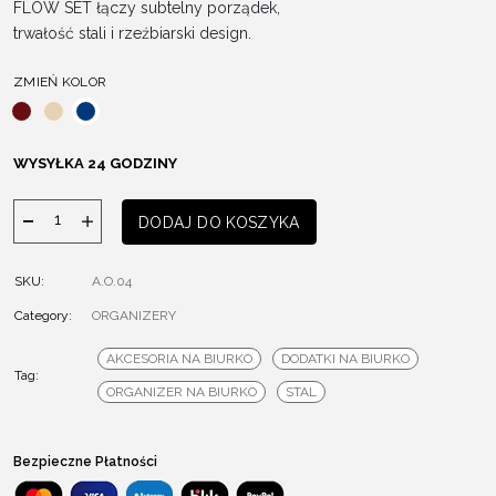
FLOW SET łączy subtelny porządek,
trwałość stali i rzeźbiarski design.
ZMIEŃ KOLOR
WYSYŁKA 24 GODZINY
ilość
DODAJ DO KOSZYKA
Organizer
FLOW
SKU:
A.O.04
SET
Category:
ORGANIZERY
AKCESORIA NA BIURKO
DODATKI NA BIURKO
Tag:
ORGANIZER NA BIURKO
STAL
Bezpieczne Płatności