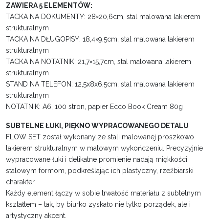
ZAWIERA 5 ELEMENTÓW:
TACKA NA DOKUMENTY: 28×20,6cm, stal malowana lakierem
strukturalnym
TACKA NA DŁUGOPISY: 18,4×9,5cm, stal malowana lakierem
strukturalnym
TACKA NA NOTATNIK: 21,7×15,7cm, stal malowana lakierem
strukturalnym
STAND NA TELEFON: 12,5x8x6,5cm, stal malowana lakierem
strukturalnym
NOTATNIK: A6, 100 stron, papier Ecco Book Cream 80g
SUBTELNE ŁUKI, PIĘKNO WYPRACOWANEGO DETALU
FLOW SET został wykonany ze stali malowanej proszkowo
lakierem strukturalnym w matowym wykończeniu. Precyzyjnie
wypracowane łuki i delikatne promienie nadają miękkości
stalowym formom, podkreślając ich plastyczny, rzeźbiarski
charakter.
Każdy element łączy w sobie trwałość materiału z subtelnym
kształtem – tak, by biurko zyskało nie tylko porządek, ale i
artystyczny akcent.