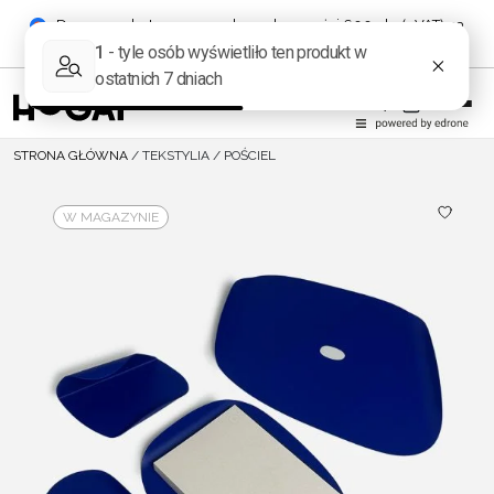
Darmowa dostawa przy zakupach powyżej 600 pln (+ VAT) na
terenie Polski!
STRONA GŁÓWNA
/
TEKSTYLIA
/
POŚCIEL
W MAGAZYNIE