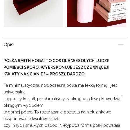
Opis
PÓŁKA SMITH HOGAI TO COŚ DLA WESOŁYCH LUDZI!
POMIEŚCI SPORO, WYEKSPONUJE JESZCZE WIĘCEJ!
KWIATY NA ŚCIANIE? – PROSZĘ BARDZO.
Ta minimalistyczna, nowoczesna półka ma lekką formę i jest
uniwersalna.
Jej prosty kształt, przełamaliśmy zaokrągloną lewą krawędzią i
okrągłym wycięciem
w górnej półce. To rozwiązanie pozwala na nietuzinkowe
eksponowanie kwiatów, rzeźb
czy innych smukłych ozdób. Nietypowa forma półki powstała