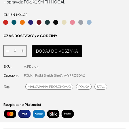
– sprawdź PÓŁKĘ SMITH HOGAI.
ZMIEŃ KOLOR
CZAS DOSTAWY 72 GODZINY
ilość
DODAJ DO KOSZYKA
Półka
Smith
SKU:
A.PDL.05
Category:
PÓŁKI
,
Półki Smith Shelf
,
WYPRZEDAŻ
Tag:
MALOWANA PROSZKOWO
PÓŁKA
STAL
Bezpieczne Płatności