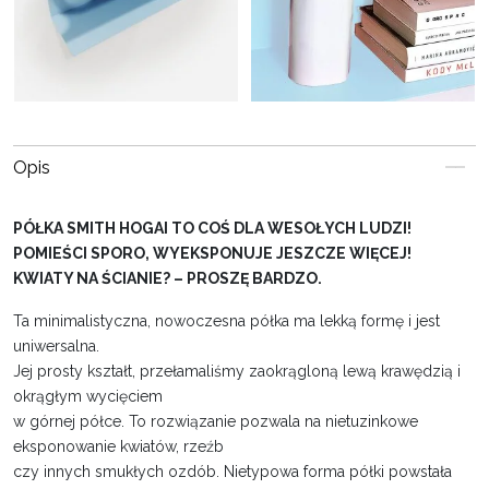
Opis
PÓŁKA SMITH HOGAI TO COŚ DLA WESOŁYCH LUDZI!
POMIEŚCI SPORO, WYEKSPONUJE JESZCZE WIĘCEJ!
KWIATY NA ŚCIANIE? – PROSZĘ BARDZO.
Ta minimalistyczna, nowoczesna półka ma lekką formę i jest
uniwersalna.
Jej prosty kształt, przełamaliśmy zaokrągloną lewą krawędzią i
okrągłym wycięciem
w górnej półce. To rozwiązanie pozwala na nietuzinkowe
eksponowanie kwiatów, rzeźb
czy innych smukłych ozdób. Nietypowa forma półki powstała