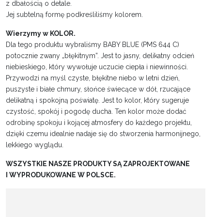
z dbałością o detale.
Jej subtelną formę podkreśliliśmy kolorem.
Wierzymy w KOLOR.
Dla tego produktu wybraliśmy BABY BLUE (PMS 644 C)
potocznie zwany „błękitnym”. Jest to jasny, delikatny odcień
niebieskiego, który wywołuje uczucie ciepła i niewinności.
Przywodzi na myśl czyste, błękitne niebo w letni dzień,
puszyste i białe chmury, słońce świecące w dół, rzucające
delikatną i spokojną poświatę. Jest to kolor, który sugeruje
czystość, spokój i pogodę ducha. Ten kolor może dodać
odrobinę spokoju i kojącej atmosfery do każdego projektu,
dzięki czemu idealnie nadaje się do stworzenia harmonijnego,
lekkiego wyglądu.
WSZYSTKIE NASZE PRODUKTY SĄ ZAPROJEKTOWANE
I WYPRODUKOWANE W POLSCE.