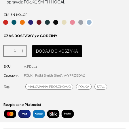
– sprawdź PÓŁKĘ SMITH HOGAI.
ZMIEŃ KOLOR
CZAS DOSTAWY 72 GODZINY
ilość
DODAJ DO KOSZYKA
Półka
Smith
SKU:
A.PDL.11
Category:
PÓŁKI
,
Półki Smith Shelf
,
WYPRZEDAŻ
Tag:
MALOWANA PROSZKOWO
PÓŁKA
STAL
Bezpieczne Płatności