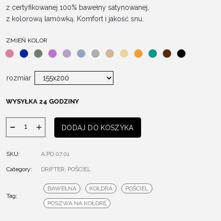
z certyfikowanej 100% bawełny satynowanej,
z kolorową lamówką. Komfort i jakość snu.
ZMIEŃ KOLOR
rozmiar
WYSYŁKA 24 GODZINY
ilość
DODAJ DO KOSZYKA
Pościel
Drifter
SKU:
A.PO.07.01
GREY
Category:
-
DRIFTER
,
POŚCIEL
poszwa
BAWEŁNA
KOŁDRA
POŚCIEL
na
Tag:
POSZWA NA KOŁDRĘ
kołdrę