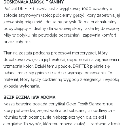
DOSKONAŁA JAKOŚĆ TKANINY
Pościel DRIFTER uszyta jest z wyjątkowej 100% bawełny o
splocie satynowym (splot płócienny gęsty), który zapewnia jej
jedwabistą miękkość i delikatny połysk. To materiał naturalny i
oddychający – idealny dla wrażliwej skóry, także tej dziecięcej.
Miły w dotyku, nie powoduje podrażnień i zapewnia komfort
przez cały rok.
Tkanina została poddana procesowi merceryzacji, który
dodatkowo zwiększa jej trwałość, odporność na zagniecenia i
wzmacnia kolor. Dzięki temu pościel DRIFTER pięknie się
układa, mniej się gniecie i rzadziej wymaga prasowania. To
materiał, który łączy codzienną wygodę z elegancją i wysoką
jakością wykonania.
BEZPIECZNA I ŚWIADOMA
Nasza bawełna posiada certyfikat Oeko-Tex® Standard 100,
który potwierdza, że jest wolna od substancji szkodliwych –
również tych potencjalnie niebezpiecznych dla dzieci i
alergików. To wybór, któremu można zaufać – zarówno z troski