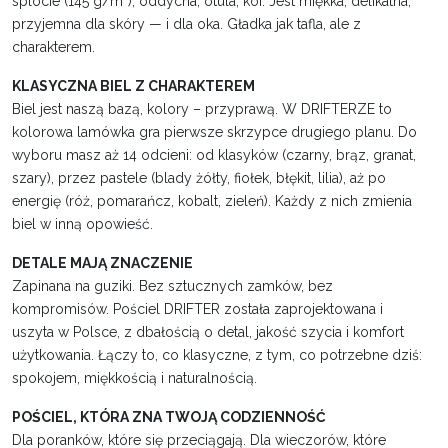
splocie (145 g/m²), oddycha, otula, koi. Jest miękka, delikatna,
przyjemna dla skóry — i dla oka. Gładka jak tafla, ale z
charakterem.
KLASYCZNA BIEL Z CHARAKTEREM
Biel jest naszą bazą, kolory – przyprawą. W DRIFTERZE to
kolorowa lamówka gra pierwsze skrzypce drugiego planu. Do
wyboru masz aż 14 odcieni: od klasyków (czarny, brąz, granat,
szary), przez pastele (blady żółty, fiołek, błękit, lilia), aż po
energię (róż, pomarańcz, kobalt, zieleń). Każdy z nich zmienia
biel w inną opowieść.
DETALE MAJĄ ZNACZENIE
Zapinana na guziki. Bez sztucznych zamków, bez
kompromisów. Pościel DRIFTER została zaprojektowana i
uszyta w Polsce, z dbałością o detal, jakość szycia i komfort
użytkowania. Łączy to, co klasyczne, z tym, co potrzebne dziś:
spokojem, miękkością i naturalnością.
POŚCIEL, KTÓRA ZNA TWOJĄ CODZIENNOŚĆ
Dla poranków, które się przeciągają. Dla wieczorów, które