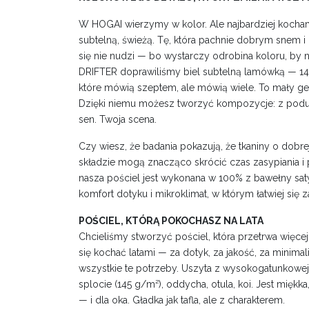
W HOGAI wierzymy w kolor. Ale najbardziej kocham
subtelną, świeżą. Tę, która pachnie dobrym snem i 
się nie nudzi — bo wystarczy odrobina koloru, by na
DRIFTER doprawiliśmy biel subtelną lamówką — 14
które mówią szeptem, ale mówią wiele. To mały ges
Dzięki niemu możesz tworzyć kompozycje: z podus
sen. Twoja scena.
Czy wiesz, że badania pokazują, że tkaniny o dobre
składzie mogą znacząco skrócić czas zasypiania i
nasza pościel jest wykonana w 100% z bawełny sa
komfort dotyku i mikroklimat, w którym łatwiej się z
POŚCIEL, KTÓRĄ POKOCHASZ NA LATA
Chcieliśmy stworzyć pościel, która przetrwa więcej
się kochać latami — za dotyk, za jakość, za minimal
wszystkie te potrzeby. Uszyta z wysokogatunkow
splocie (145 g/m²), oddycha, otula, koi. Jest miękka
— i dla oka. Gładka jak tafla, ale z charakterem.