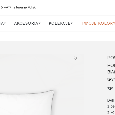
VAT) na terenie Polski!
IA
AKCESORIA
KOLEKCJE
TWOJE KOLOR
PO
PO
BIA
WYB
130
DRIF
z ce
z ko