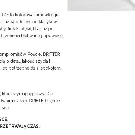
TERZE to kolorowa lamówka gra
z aż 14 odcieni: od klasyków
, fiołek, błękit, lilia), aż po
ich zmienia biel w inną opowieść.
 kompromisów. Pościel DRIFTER
ą o detal, jakość szycia i
m, co potrzebne dziś: spokojem,
, które wymagają ciszy. Dla
 twoim ciałem. DRIFTER się nie
 sen.
SCE.
 PRZETRWAJĄ CZAS.