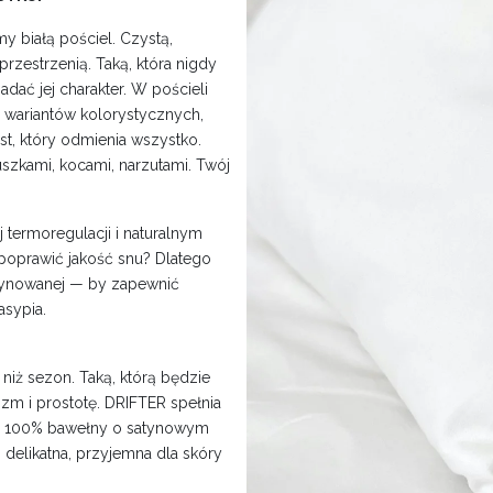
y białą pościel. Czystą,
przestrzenią. Taką, która nigdy
dać jej charakter. W pościeli
 wariantów kolorystycznych,
t, który odmienia wszystko.
zkami, kocami, narzutami. Twój
j termoregulacji i naturalnym
 poprawić jakość snu? Dlatego
tynowanej — by zapewnić
asypia.
 niż sezon. Taką, którą będzie
izm i prostotę. DRIFTER spełnia
ej 100% bawełny o satynowym
, delikatna, przyjemna dla skóry