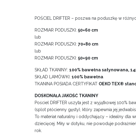
POŚCIEL DRIFTER – poszwa na poduszkę w różnyc
ROZMIAR PODUSZKI:
50×60 cm
lub
ROZMIAR PODUSZKI:
70×80 cm
lub
ROZMIAR PODUSZKI:
50×90 cm
SKŁAD TKANINY:
100% bawełna satynowana, 1
SKŁAD LAMÓWKI:
100% bawełna
TKANINA POSIADA CERTYFIKAT
OEKO TEX® stan
DOSKONAŁA JAKOŚĆ TKANINY
Pościel DRIFTER uszyta jest z wyjątkowej 100% b
(splot płócienny gęsty), który zapewnia jej jedwabis
To materiał naturalny i oddychający – idealny dla wra
dziecięcej. Miły w dotyku, nie powoduje podrażnie
rok.