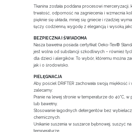
Tkanina została poddana procesowi merceryzacji, 
trwałość, odporność na zagniecenia i wzmacnia kol
pięknie się układa, mniej się gniecie i rzadziej wym
łączy codzienną wygodę z elegancją i wysoką jako
BEZPIECZNA I ŚWIADOMA
Nasza bawełna posiada certyfikat Oeko-Tex® Standa
jest wolna od substancji szkodliwych – również ty
dla dzieci i alergików. To wybór, któremu można za
jak i o środowisko.
PIELĘGNACJA
Aby pościel DRIFTER zachowała swoją miękkość i 
zalecamy:
Pranie na lewej stronie w temperaturze do 40°C, w 
lub bawełny.
Stosowanie łagodnych detergentów bez wybielaczy
chemicznych.
Unikanie suszenia w suszarce bębnowej, suszyć na 
temperaturze.