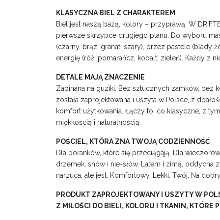
KLASYCZNA BIEL Z CHARAKTEREM
Biel jest naszą bazą, kolory – przyprawą. W DRIF
pierwsze skrzypce drugiego planu. Do wyboru mas
(czarny, brąz, granat, szary), przez pastele (blady żółty
energię (róż, pomarańcz, kobalt, zieleń). Każdy z n
DETALE MAJĄ ZNACZENIE
Zapinana na guziki. Bez sztucznych zamków, bez
została zaprojektowana i uszyta w Polsce, z dbałości
komfort użytkowania. Łączy to, co klasyczne, z ty
miękkością i naturalnością.
POŚCIEL, KTÓRA ZNA TWOJĄ CODZIENNOŚĆ
Dla poranków, które się przeciągają. Dla wieczorów
drzemek, snów i nie-słów. Latem i zimą, oddycha z
narzuca, ale jest. Komfortowy. Lekki. Twój. Na dobry
PRODUKT ZAPROJEKTOWANY I USZYTY W POL
Z MIŁOŚCI DO BIELI, KOLORU I TKANIN, KTÓRE