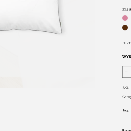
ZMI
rozm
WYS
SKU:
Categ
Tag:
Bezp