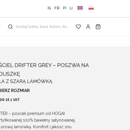
IG
FB
PI
LI
Y
Szukaj lustra, koca, koloru, kolekcji...
ŚCIEL DRIFTER GREY – POSZWA NA
DUSZKĘ
ŁA Z SZARĄ LAMÓWKĄ
IERZ ROZMIAR
.00
zł
z VAT
TER – pościel premium od HOGAI
rtyfikowanej 100% bawełny satynowanej,
lorową lamówką. Komfort i jakość snu.