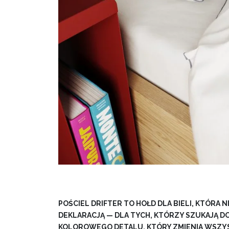
POŚCIEL DRIFTER TO HOŁD DLA BIELI, KTÓRA NI
DEKLARACJĄ — DLA TYCH, KTÓRZY SZUKAJĄ DO
KOLOROWEGO DETALU, KTÓRY ZMIENIA WSZY