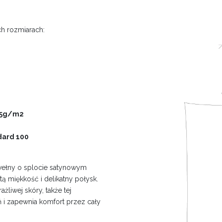
h rozmiarach:
45g/m2
dard 100
awełny o splocie satynowym
tą miękkość i delikatny połysk.
żliwej skóry, także tej
ń i zapewnia komfort przez cały