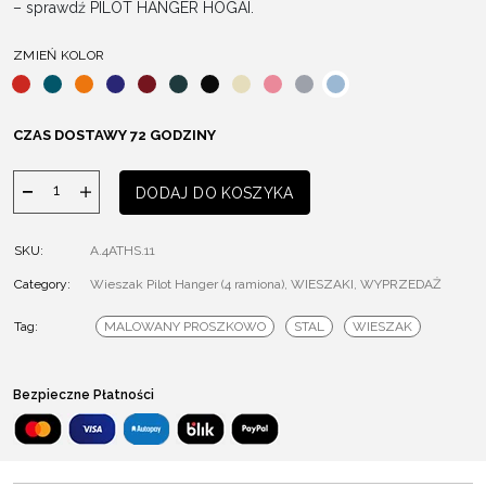
– sprawdź PILOT HANGER HOGAI.
ZMIEŃ KOLOR
CZAS DOSTAWY 72 GODZINY
ilość
DODAJ DO KOSZYKA
Wieszak
Pilot
SKU:
A.4ATHS.11
Category:
Wieszak Pilot Hanger (4 ramiona)
,
WIESZAKI
,
WYPRZEDAŻ
Tag:
MALOWANY PROSZKOWO
STAL
WIESZAK
Bezpieczne Płatności