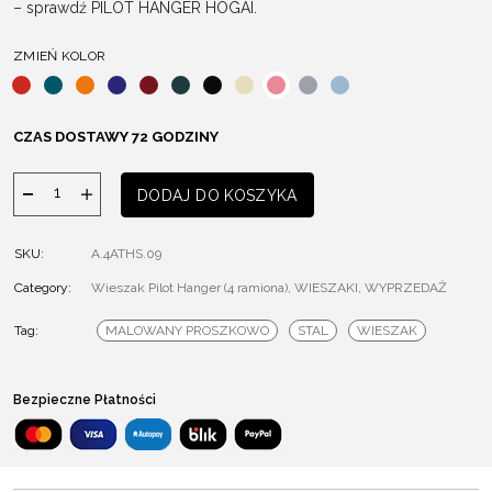
– sprawdź PILOT HANGER HOGAI.
ZMIEŃ KOLOR
CZAS DOSTAWY 72 GODZINY
ilość
DODAJ DO KOSZYKA
Wieszak
Pilot
SKU:
A.4ATHS.09
Category:
Wieszak Pilot Hanger (4 ramiona)
,
WIESZAKI
,
WYPRZEDAŻ
Tag:
MALOWANY PROSZKOWO
STAL
WIESZAK
Bezpieczne Płatności